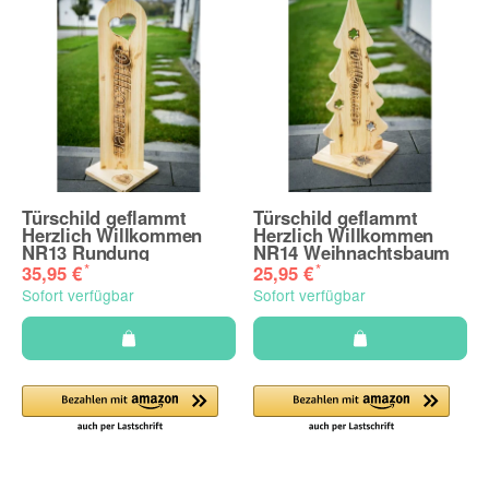
Türschild geflammt
Türschild geflammt
Herzlich Willkommen
Herzlich Willkommen
NR13 Rundung
NR14 Weihnachtsbaum
*
*
35,95 €
25,95 €
Sofort verfügbar
Sofort verfügbar