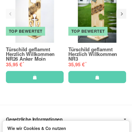
TOP BEWERTET
TOP BEWERTET
Türschild geflammt
Türschild geflammt
Herzlich Willkommen
Herzlich Willkommen
NR26 Anker Moin
NR3
*
*
35,95 €
35,95 €
Gesetzliche Informationen
Wir Versenden mit
Wie wir Cookies & Co nutzen