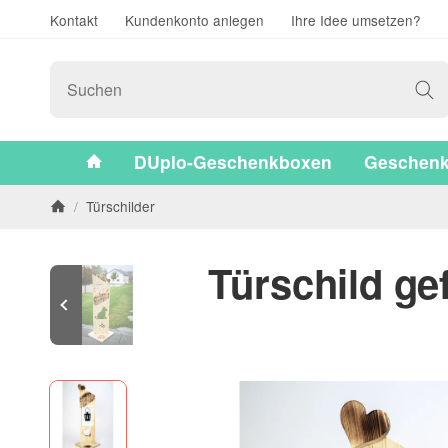
Kontakt
Kundenkonto anlegen
Ihre Idee umsetzen?
#custom.linkHome#
DUplo-Geschenkboxen
Geschenk
/
Türschilder
Startseite
Türschild g