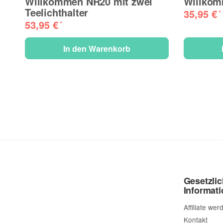
Willkommen NR20 mit zwei
Willko
Teelichthalter
35,95 €
*
53,95 €
*
In den Warenkorb
Gesetzli
Informat
Affiliate wer
Kontakt