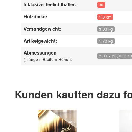
Inklusive Teelichthalter:
Ja
Holzdicke:
1,8 cm
Versandgewicht:
3,00 kg
Artikelgewicht:
1,70 kg
Abmessungen
2,00 × 20,00 × 7
( Länge × Breite × Höhe ):
Kunden kauften dazu fo