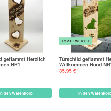
TOP BEWERTET
d geflammt Herzlich
Türschild geflammt He
mmen NR1
Willkommen Hund NR
35,95 €
*
In den Warenkorb
In den Warenkor