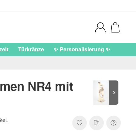
eit
Türkränze
✨ Personalisierung ✨
mmen NR4 mit
eeL