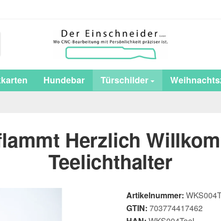
karten
Hundebar
Türschilder
Weihnachtsz
eflammt Herzlich Willko
Teelichthalter
Artikelnummer:
WKS004T
GTIN:
703774417462
HAN:
WKS004TeeL