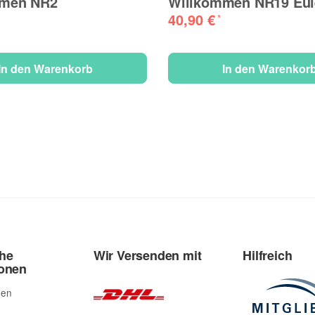
mmen NR2
Willkommen NR19 Eul
40,90 €
*
In den Warenkorb
In den Warenkor
che
Wir Versenden mit
Hilfreich
ionen
den