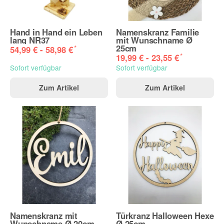
Hand in Hand ein Leben
Namenskranz Familie
lang NR37
mit Wunschname Ø
25cm
*
54,99 € -
58,98 €
*
19,99 € -
23,55 €
Sofort verfügbar
Sofort verfügbar
Zum Artikel
Zum Artikel
Namenskranz mit
Türkranz Halloween Hexe
Wunschname Ø 20cm
Ø 25cm