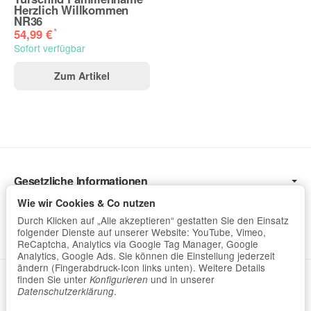
Herzlich Willkommen
NR36
*
54,99 €
Sofort verfügbar
Zum Artikel
Gesetzliche Informationen
Wir Versenden mit
Wie wir Cookies & Co nutzen
Durch Klicken auf „Alle akzeptieren“ gestatten Sie den Einsatz
Hilfreich
folgender Dienste auf unserer Website: YouTube, Vimeo,
ReCaptcha, Analytics via Google Tag Manager, Google
Analytics, Google Ads. Sie können die Einstellung jederzeit
ändern (Fingerabdruck-Icon links unten). Weitere Details
Datenschutzerklärung
•
Impressum
finden Sie unter
und in unserer
Konfigurieren
.
Datenschutzerklärung