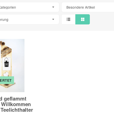
Kategorien
Besondere Artikel
ierung
ERTET
ld geflammt
h Willkommen
Teelichthalter