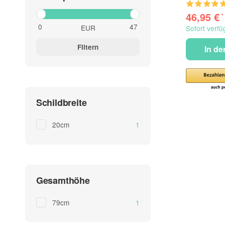
46,95 €
*
EUR
Sofort verfü
Filtern
In d
Schildbreite
Artikel gefunden
20cm
1
Gesamthöhe
Artikel gefunden
79cm
1