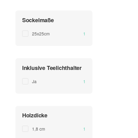
Sockelmaße
Artikel gefunden
25x25cm
1
Inklusive Teelichthalter
Artikel gefunden
Ja
1
Holzdicke
Artikel gefunden
1,8 cm
1