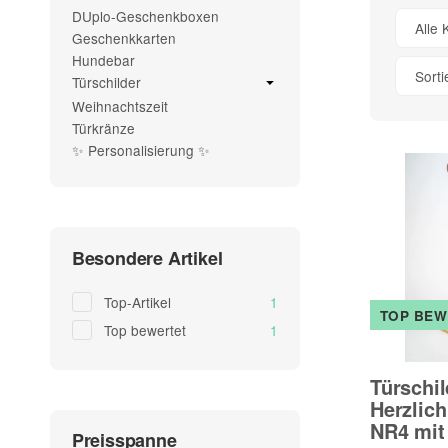
DUplo-Geschenkboxen
Alle 
Geschenkkarten
Hundebar
Sort
Türschilder
Weihnachtszeit
Türkränze
✨ Personalisierung ✨
Besondere Artikel
Artikel gefunden
Top-Artikel
1
TOP BEW
Artikel gefunden
Top bewertet
1
Türschi
Herzlic
NR4 mit 
Preisspanne