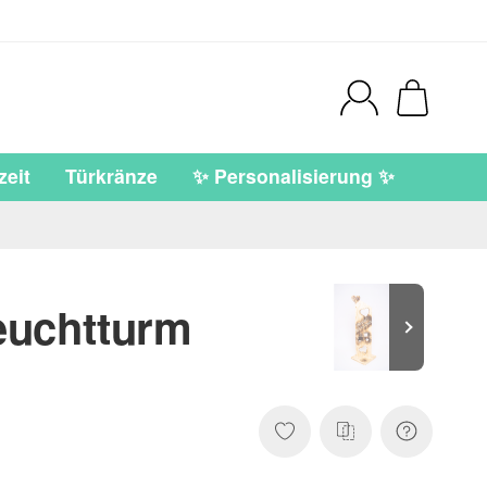
eit
Türkränze
✨ Personalisierung ✨
euchtturm