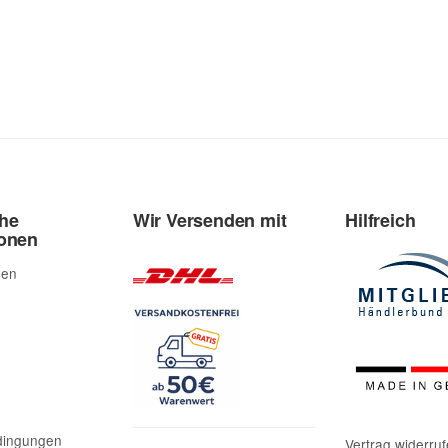
che
Wir Versenden mit
Hilfreich
ionen
den
dingungen
Vertrag widerru