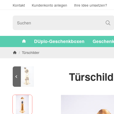
Kontakt
Kundenkonto anlegen
Ihre Idee umsetzen?
#custom.linkHome#
DUplo-Geschenkboxen
Geschenk
/
Türschilder
Startseite
Türschil