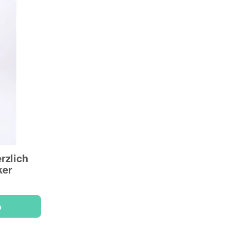
rzlich
ker
b