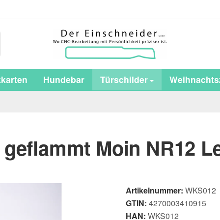
karten
Hundebar
Türschilder
Weihnachtsz
d geflammt Moin NR12 L
Artikelnummer:
WKS012
GTIN:
4270003410915
HAN:
WKS012