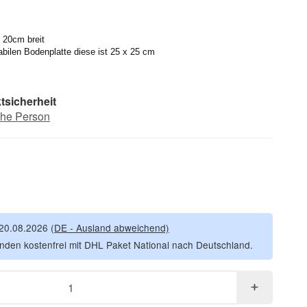
 20cm breit
abilen Bodenplatte diese ist 25 x 25 cm
tsicherheit
che Person
 20.08.2026
(DE - Ausland abweichend)
nden kostenfrei mit DHL Paket National nach Deutschland.