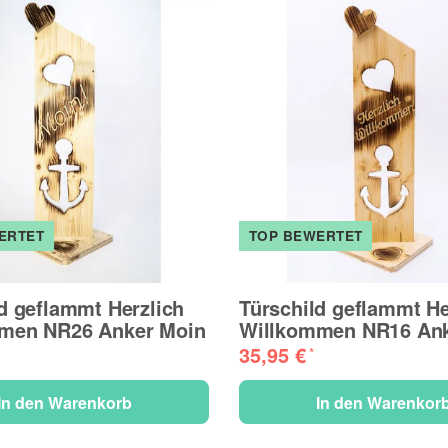
ERTET
TOP BEWERTET
d geflammt Herzlich
Türschild geflammt He
men NR26 Anker Moin
Willkommen NR16 An
35,95 €
*
In den Warenkorb
In den Warenkor