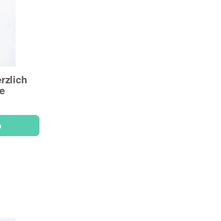
rzlich
e
b