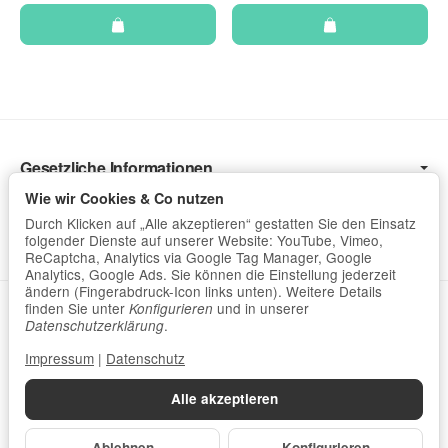
Gesetzliche Informationen
Wir Versenden mit
Wie wir Cookies & Co nutzen
Durch Klicken auf „Alle akzeptieren“ gestatten Sie den Einsatz
Hilfreich
folgender Dienste auf unserer Website: YouTube, Vimeo,
ReCaptcha, Analytics via Google Tag Manager, Google
Analytics, Google Ads. Sie können die Einstellung jederzeit
ändern (Fingerabdruck-Icon links unten). Weitere Details
Datenschutzerklärung
•
Impressum
finden Sie unter
und in unserer
Konfigurieren
.
Datenschutzerklärung
Impressum
|
Datenschutz
Alle akzeptieren
*
Alle Preise inkl. gesetzl. Mehrwertsteuer zzgl.
Versand
© Der Einschneider GmbH
Ablehnen
Konfigurieren