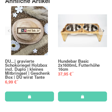
Ähnliche Artikel
DU...| gravierte
Hundebar Basic
Schokoriegel Holzbox
2x1600mL Futterhöhe
incl. Duplo | kleines
16cm
Mitbringsel | Geschenk
*
37,95 €
Box | DU wirst Tante
*
6,99 €