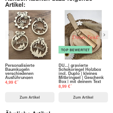
Artikel:
TOP BEWERTET
Personalisierte
DU...| gravierte
Baumkugeln
Schokoriegel Holzbox
verschiedenen
incl. Duplo | kleines
Ausführungen
Mitbringsel | Geschenk
Box | mit deinem Text
*
4,99 €
*
8,99 €
Zum Artikel
Zum Artikel